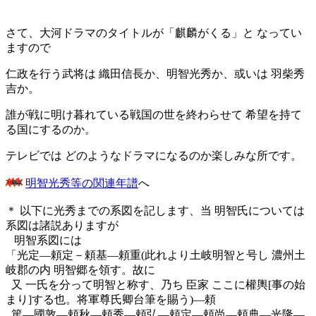
さて、大河ドラマのタイトルが「麒麟がくる」と
なってい
ますので
仁政を行う武将は
織田信長か、明智光秀か、或いは
羽柴秀
吉か。
誰が戦に明け暮れている戦国の世を終わらせて 希望を持て
る国にするのか。
テレビでは どのようなドラマになるのか楽しみな所です。
明智光秀等の関連年譜
へ
＊ 以下に光秀までの系図を記します、当 明智氏については
系図は諸説ありますが
明智系図には
「光定―頼定－頼基―頼重(此れより土岐明智と号し 濃州土
岐郡の内 明智郷を領す。故に
又 一氏を分って明智と称す、乃ち 臣家 ここに權輿[事の始
まり]する也。将軍尊氏卿台筆を賜う)―頼
篤―國敦―頼秋―頼秀―頼弘―頼定―頼尚―頼典―光隆―