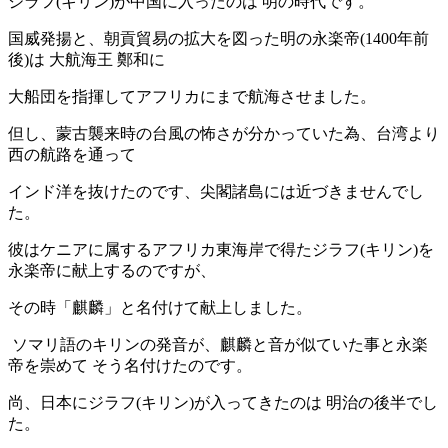
ジラフ
(
キリン
)
が中国に入ったのは
明の時代です。
国威発揚と、朝貢貿易の拡大を図った明の永楽帝
(1400
年前
後
)
は
大航海王
鄭和に
大船団を指揮してアフリカにまで航海させました。
但し、蒙古襲来時の台風の怖さが分かっていた為、台湾より
西の航路を通って
インド洋を抜け
たのです、尖閣諸島には近づきませんでし
た。
彼はケニアに属するアフリカ東海岸で得たジラフ
(
キリン
)
を
永楽帝に献上するのですが、
その時「麒麟」と名付けて献上しました。
ソマリ語のキリンの発音が、麒麟と音が似ていた事と永楽
帝を崇めて
そう名付けたのです。
尚、日本にジラフ
(
キリン
)
が入ってきたのは
明治の後半でし
た。