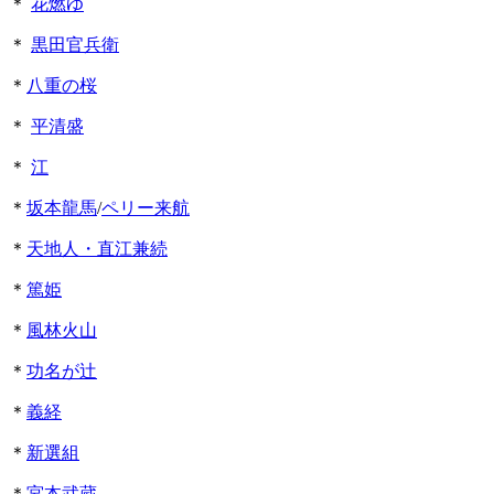
＊
花燃ゆ
＊
黒田官兵衛
＊
八重の桜
＊
平清盛
＊
江
＊
坂本龍馬
/
ペリー来航
＊
天地人・直江兼続
＊
篤姫
＊
風林火山
＊
功名が辻
＊
義経
＊
新選組
＊
宮本武蔵