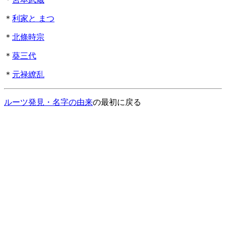
＊
利家と
まつ
＊
北條時宗
＊
葵三代
＊
元禄繚乱
ルーツ発見・名字の由来
の最初に戻る