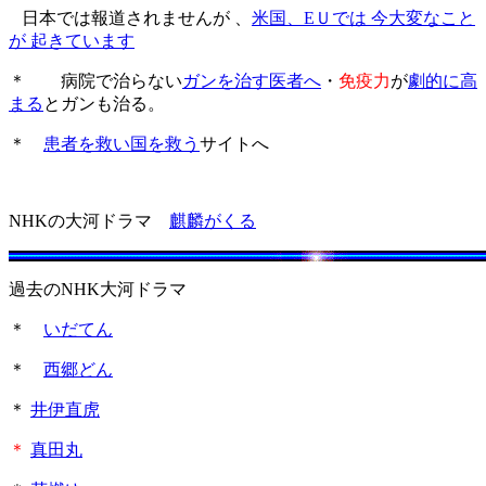
日本では報道されませんが 、
米国、EＵでは 今大変なこと
が 起きています
＊ 病院で治らない
ガンを治す医者へ
・
免疫力
が
劇的に高
まる
とガンも治る。
＊
患者を救い国を救う
サイトへ
NHKの大河ドラマ
麒麟がくる
過去の
NHK大河ドラマ
＊
いだてん
＊
西郷どん
＊
井伊直虎
＊
真田丸