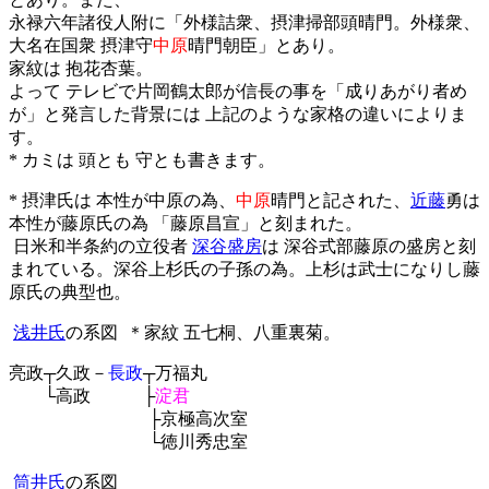
永禄六年諸役人附に「外様詰衆、摂津掃部頭晴門。外様衆、
大名在国衆 摂津守
中原
晴門朝臣」とあり。
家紋は 抱花杏葉。
よって テレビで片岡鶴太郎が信長の事を「成りあがり者め
が」と発言した背景には 上記のような家格の違いによりま
す。
* カミは 頭とも 守とも書きます。
* 摂津氏は 本性が中原の為、
中原
晴門と記された、
近藤
勇は
本性が藤原氏の為 「藤原
昌宣」と刻まれた。
日米和半条約の立役者
深谷盛房
は 深谷式部藤原の盛房と刻
まれている。深谷上杉氏の子孫の為。上杉は武士になりし藤
原氏の典型也。
浅井氏
の系図
＊家紋
五七桐、八重裏菊。
亮政┬久政－
長政
┬万福丸
└高政 ├
淀君
├京極高次室
└徳川秀忠室
筒井氏
の系図