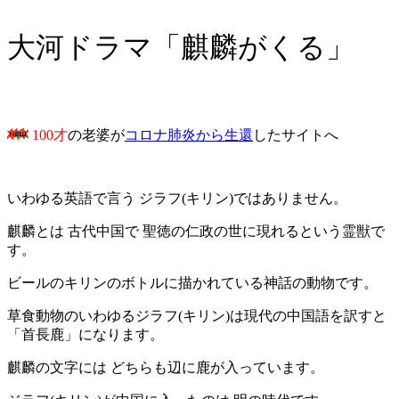
大河ドラマ「麒麟がくる」
100才
の老婆が
コロナ肺炎から生還
したサイトへ
いわゆる英語で言う
ジラフ
(
キリン
)
ではありません。
麒麟とは
古代中国で
聖徳の仁政の世に現れるという霊獣で
す。
ビールのキリンのボトルに描かれている神話の動物です。
草食動物のいわゆるジラフ
(
キリン
)
は現代の中国語を訳すと
「首長鹿」になります。
麒麟の文字には
どちらも辺に鹿が入っています。