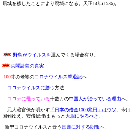
居城を移したことにより廃城になる。天正14年(1586)。
野鳥がウイルスを
運んでくる場合有り。
尖閣諸島の真実
100才
の老婆の
コロナウイルス撃退記
へ
コロナウイルスに勝つ
方法
コロナに罹っている
十数万の
中国人が治っている理由
へ。
元大蔵官僚が明かす
「日本の借金1000兆円」はウソ
。今は
国難ゆえ、安倍総理は もっと
大胆にやるべき
。
新型コロナウイルスと云う
国難に対する朗報
へ。