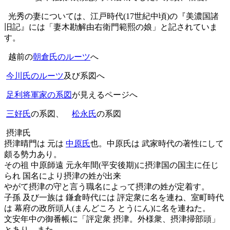
光秀の妻については、江戸時代(17世紀中頃)の『美濃国諸
旧記』には「妻木勘解由右衛門範熙の娘」と記されていま
す。
越前の
朝倉氏のルーツ
へ
今川氏のルーツ
及び系図へ
足利将軍家の系図
が見えるページへ
三好氏
の系図、
松永氏
の系図
摂津氏
摂津晴門は 元は
中原氏
也。中原氏は 武家時代の著性にして
頗る勢力あり。
その祖 中原師遠 元永年間(平安後期)に摂津国の国主に任じ
られ 国名により摂津の姓が出来
やがて摂津の守と言う職名によって摂津の姓が定着す。
子孫 及び一族は 鎌倉時代には 評定衆に名を連ね、室町時代
は 幕府の政所頭人(まんどころ とうにん)に名を連ねた。
文安年中の御番帳に「評定衆 摂津。外様衆、摂津掃部頭」
とあり。また、