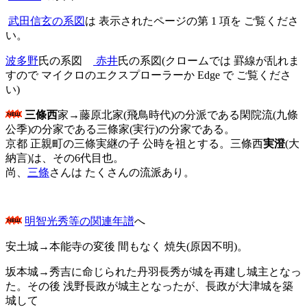
武田信玄の系図
は 表示されたページの第 1 項を ご覧くださ
い。
波多野
氏の系図
赤井
氏の系図(クロームでは 罫線が乱れま
すので マイクロのエクスプローラーか Edge で ご覧くださ
い)
三條西
家→藤原北家(飛鳥時代)の分派である閑院流(九條
公季)の分家である三條家(実行)の分家である。
京都 正親町の三條実継の子 公時を祖とする。三條西
実澄
(大
納言)は、その6代目也。
尚、
三條
さんは たくさんの流派あり。
明智光秀等の関連年譜
へ
安土城→本能寺の変後 間もなく 焼失(原因不明)。
坂本城→秀吉に命じられた丹羽長秀が城を再建し城主となっ
た。その後 浅野長政が城主となったが、長政が大津城を築
城して