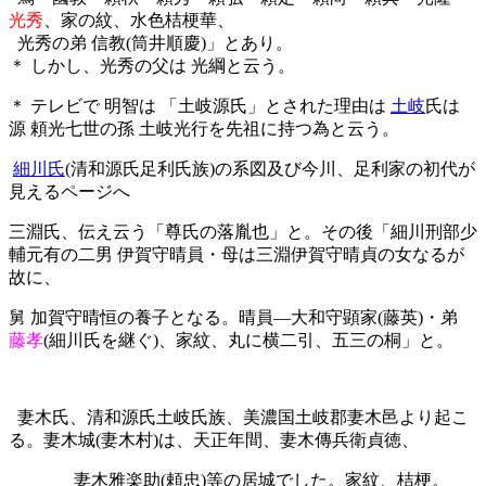
光秀
、家の紋、水色桔梗華、
光秀の弟 信教(筒井順慶)」とあり。
＊ しかし、光秀の父は 光綱と云う。
＊ テレビで 明智は 「土岐源氏」とされた理由は
土岐
氏は
源 頼光七世の孫 土岐光行を先祖に持つ為と云う。
細川氏
(清和源氏足利氏族)の系図及び今川、足利家の初代が
見えるページへ
三淵氏、伝え云う「尊氏の落胤也」と。その後「細川刑部少
輔元有の二男 伊賀守晴員・母は三淵伊賀守晴貞の女なるが
故に、
舅 加賀守晴恒の養子となる。晴員
―大和守顕家(藤英)・弟
藤孝
(細川氏を継ぐ)、家紋、丸に横二引、五三の桐
」と。
妻木氏、清和源氏土岐氏族、美濃国土岐郡妻木邑より起こ
る。妻木城(妻木村)は、天正年間、妻木傳兵衛貞徳、
妻木雅楽助(頼忠)等の居城でした。家紋、桔梗。