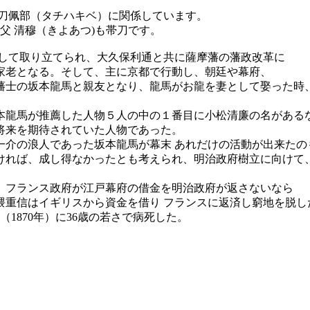
大刀佩部（タチハキベ）に関係しています。
父 清穆（きよあつ
)も帯刀です。
として取り立てられ、大久保利通と共に薩摩藩の藩政改革に
家老となる。そして、主に京都で行動し、朝廷や幕府、
藩士の坂本龍馬と親友となり、龍馬がお龍を妻として娶った時
本龍馬が推薦した人物５人の中の１番目に小松清廉の名がある
将来を期待されていた人物であった。
一介の浪人であった坂本龍馬が幕末 あれだけの活動が出来たの
ければ、成し得なかったとも考えられ、明治政府樹立に向けて
。フランス政府が江戸幕府の借金を明治政府が返さないなら
隈重信はイギリスから資金を借り フランスに返済し窮地を脱し
年（1870年）に36歳の若さで病死した。