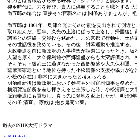
帯刀とは官職名から来る呼称で「タテワキ」と読みます。
律令時代に、刀を帯び、貴人に供奉することを職とする 
尚五郎の場合は 直接その官職名には 関係ありませんが、祖
尚五郎は
1861年、島津久光にその才能を見出されて側近
取り組んだ。翌年、久光の上洛に従って上洛し、帰国後は
諸藩との連絡・交渉役を務めた。この京都で行動中、土佐
その世話役を務めている。その後、討幕運動を推進する。
大政奉還を前に新政府の人事構想が話題になったとき、坂
人望も厚く、大久保利通や西郷隆盛からも大変評価され、
そもそも下級武士に過ぎなかった西郷隆盛や大久保利通、
薩摩藩家老という地位を持った小松清廉の支援や協力がな
小松の存在は 非常に大きかったと考えられる。
明治維新後は新政府において参与や外国官副知事を務めた
横須賀造船所を差し押さえると主張した時、小松清廉と大
版籍奉還にも貢献し、真っ先に領地を返上したが、明治
3
その子 清直。 家紋は 抱き鬼菊の葉。
過去の
NHK大河ドラマ