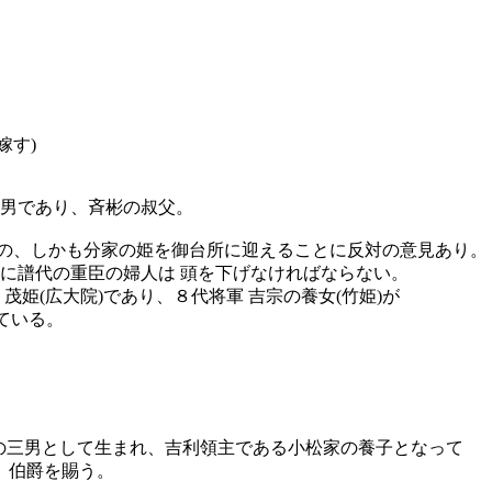
嫁す)
七男であり、斉彬の叔父。
様の、しかも分家の姫を御台所に迎えることに反対の意見あり。
姫に譜代の重臣の婦人は 頭を下げなければならない。
 茂姫
(広大院)であり、８代将軍 吉宗の養女(竹姫)が
ている。
兼善の三男として生まれ、吉利領主である小松家の養子となって
、伯爵を賜う。