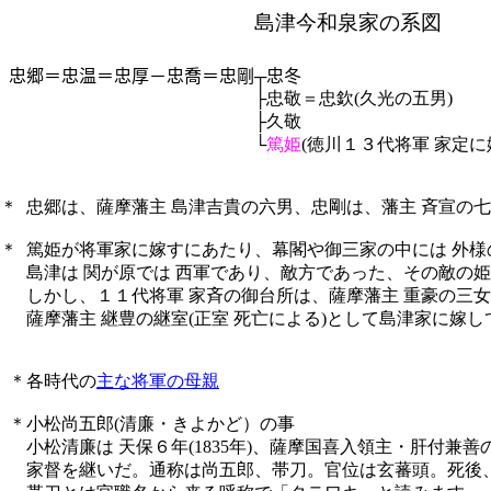
島津今和泉家の系図
忠郷＝忠温＝忠厚－忠喬＝忠剛┬忠冬
├忠敬＝忠欽
(久光の五男)
├久敬
└
篤姫
(徳川１３代将軍 家定に
＊
忠郷は、薩摩藩主 島津吉貴の六男、忠剛は、藩主 斉宣の
＊
篤姫が将軍家に嫁すにあたり、幕閣や御三家の中には 外
島津は 関が原では 西軍であり、敵方であった、その敵の
しかし、１１代将軍 家斉の御台所は、薩摩藩主 重豪の三女
薩摩藩主 継豊の継室
(正室 死亡による)として島津家に嫁し
＊各時代の
主な将軍の母親
＊小松尚五郎
(清廉・きよかど）の事
小松清廉は 天保６年
(1835年)、薩摩国喜入領主・肝付
家督を継いだ。通称は尚五郎、帯刀。官位は玄蕃頭。死後