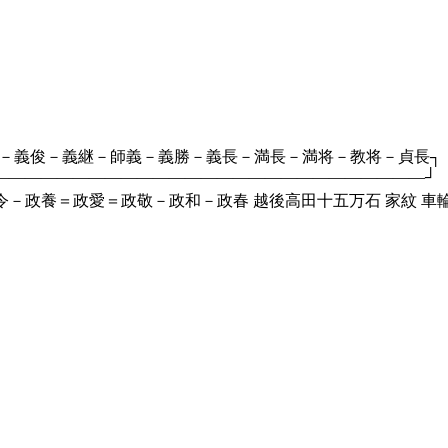
義俊－義継－師義－義勝－義長－満長－満将－教将－貞長┐
――――――――――――――――――――――――――┘
－政養＝政愛＝政敬－政和－政春 越後高田十五万石 家紋 車