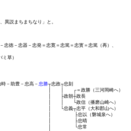
。
所、異説まちまちなり」と。
－忠徳－忠器－忠発＝忠寛＝忠篤＝忠寳＝忠篤（再）、
バミ草）
時－助豊－忠高－
忠勝
┬忠政┬忠刻
＝政勝（三河岡崎へ）
政朝┼政長
政信（播磨山崎へ）
┬忠平（大和郡山へ）
忠以（磐城泉へ）
 ├忠晴
 └忠常