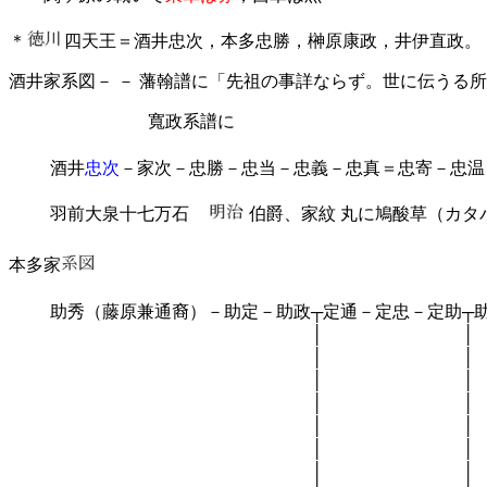
＊
四天王＝酒井忠次，本多忠勝，榊原康政，井伊直政
酒井家系図－ － 藩翰譜に「先祖の事詳ならず。世に伝うる
寬政系譜に
酒井
忠次
－家次－忠勝－忠当－忠義－忠真＝忠寄－忠温
羽前大泉十七万石
伯爵、家紋 丸に鳩酸草（カタ
本多家
助秀（藤原兼通裔）－助定－助政┬定通－定忠－定助┬助
│ │ │ │ ┌
│ │ │ ├
│ │ │ │ └
│ │ │ └忠義
│ │ │ ├
│ │ │
│ │ │