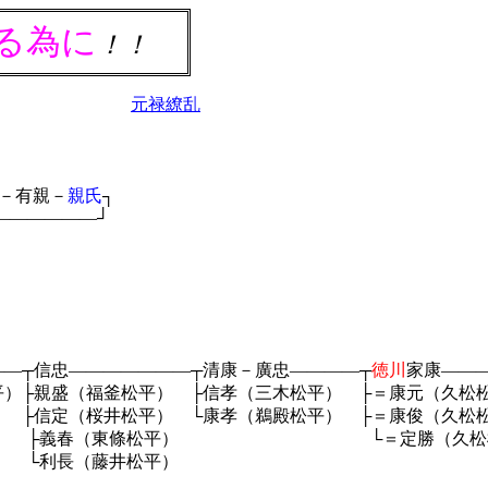
る為に
！！
元禄繚乱
－有親－
親氏
┐
―――――┘
）
）
忠―――――――┬清康－廣忠――――┬
徳川
家康――
 ├信孝（三木松平） ├＝康元（久松松平）
 └康孝（鵜殿松平） ├＝康俊（久松松平）├
＝定勝（久松松平）├忠吉（
├信吉（武田氏） ├和子（