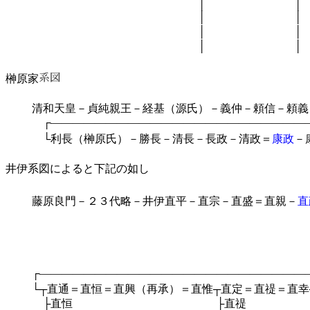
│ │
│ │ └忠朝
│ │ ├政
│ │ 
榊原家
清和天皇－貞純親王－経基（源氏）－義仲－頼信－頼義－
┌―――――――――――――――――――――――――
└利長（榊原氏）－勝長－清長－長政－清政＝
康政
－
井伊系図によると下記の如し
藤原良門－２３代略－井伊直平－直宗－直盛＝直親－
直
└直孝┬
├直
├直時－
└直澄＝直
┌―――――――――――――――――――――――――
└┬直通＝直恒＝直興（再承）＝直惟┬直定＝直禔＝直幸
├直恒 ├直禔 ├直中－┬