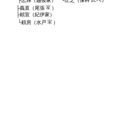
正之（保科
へ）
直（尾張
）
紀伊家）
（水戸
）