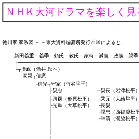
ＮＨＫ大河ドラマを楽しく見
徳川家 家系図
－
－東大資料編纂所発行
によると、
新田義重－義季－頼氏－教氏－家時－満義－政義－親季
┌―――――――――――――――――――――――――
└┬廣親（酒井
へ）
└泰親┬信廣
└信光┬守家（竹谷
）
├親忠―――――――┬親長（岩津松平
├興嗣（形原松平） ├乘元（大給
├光重（大草松平） ├長親―――――――┬信
│ ├親忠（西福釜松平）├親盛（福釜松平）
│ └乘清（瀧脇松平） ├信定（桜井松平）
│ ├義春（東條松平） └
│ └利長（藤井松平） 