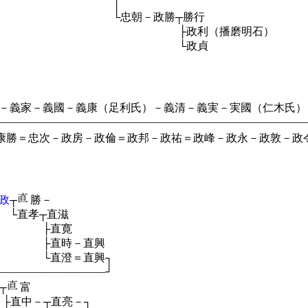
 │
－政勝┬勝行
利（播磨明石）
└政貞
義家－義國－義康（足利氏）－義清－義実－実國（仁木氏）－
―――――――――――――――――――――――――――
康勝＝忠次－政房－政倫＝政邦－政祐＝政峰－政永－政敦－政令
政
┬
勝－
直滋
寛
直興
興┐
―――――――――┘
┬
富
直亮－┐