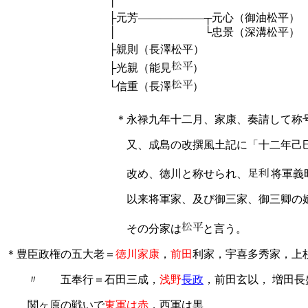
│ ├忠輝（
├元芳――――――┬
│ └忠景（深溝
├親則（長澤
├光親（能見
）
└信重（長澤
）
＊永禄九年十二月、家康、奏請して称号
又、成島の改撰風土記に「十二年己巳正月
改め、徳川と称せられ、
将軍義
以来将軍家、及び御三家、御三卿の嫡家の
その分家は
と言う。
＊豊臣政権の五大老＝
徳川家康
，
前田
利家，宇喜多秀家，上
〃 五奉行＝石田三成，
浅野
長政
，前田玄以， 増田
関ヶ原の戦いで
東軍は赤
，西軍は黒