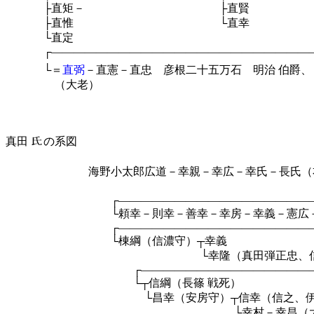
├直矩－ ├直賢 ├直広 
├直惟 └直幸 ├幸専 └
└直定 └直
┌――――――――――――――――――――――――
└＝
直弼
－直憲－直忠 彦根二十五万石 明治
伯爵、
（大老）
真田
の系図
海野小太郎広道－幸親－幸広－幸氏－長氏（右衛門
└幸春（真田
┌―――――――――――――――――――――
└頼幸－則幸－善幸－幸房－幸義－憲広－持幸（
┌―――――――――――――――――――――
└棟綱（信濃守）┬幸義
└幸隆（真田弾正忠、信州真田に住し
┌――――――――――――――――――――
└┬信綱（長篠 戦死）
└昌幸（安房守）┬信幸（信之、伊豆守）－
└幸村－幸昌（大阪の陣