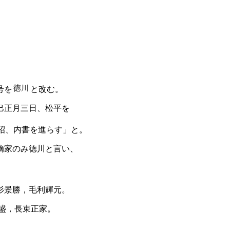
越後家） └
元心（御油松平） ├義
松平） ├頼宣（
松平） └頼房
を
と改む。
三日、松平を
昭、内書を進らす」と。
み徳川と言い、
杉景勝，毛利輝元。
長盛，長束正家。