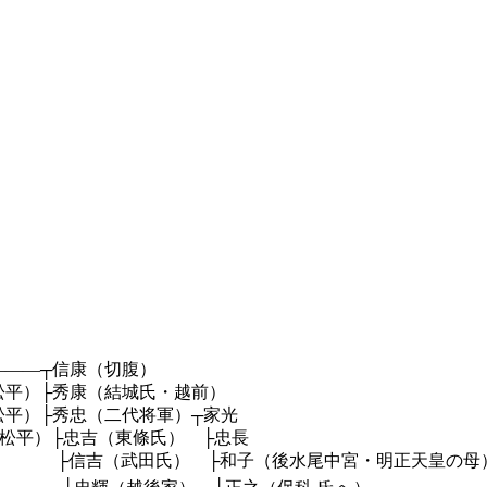
―――┬信康（切腹）
├秀康（結城氏・越前）
秀忠（二代将軍）┬家光
東條氏） ├忠長
後水尾中宮・明正天皇の母