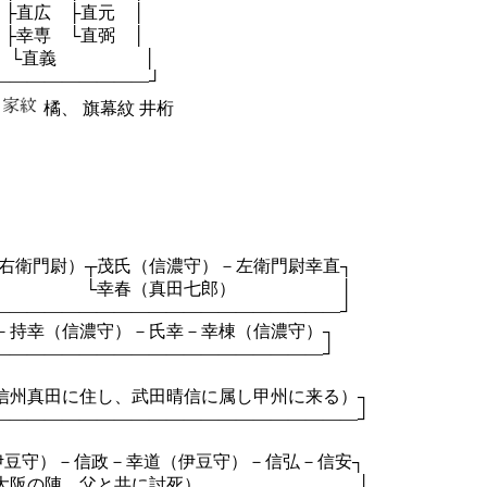
├直元 │
直弼 │
義 │
――――――――┘
橘、
旗幕紋
井桁
尉）┬茂氏（信濃守）－左衛門尉幸直┐
七郎） │
――――――――――――――――┘
信濃守）－氏幸－幸棟（信濃守）┐
―――――――――――――――┘
、武田晴信に属し甲州に来る）┐
――――――――――――――――┘
信政－幸道（伊豆守）－信弘－信安┐
、父と共に討死） │