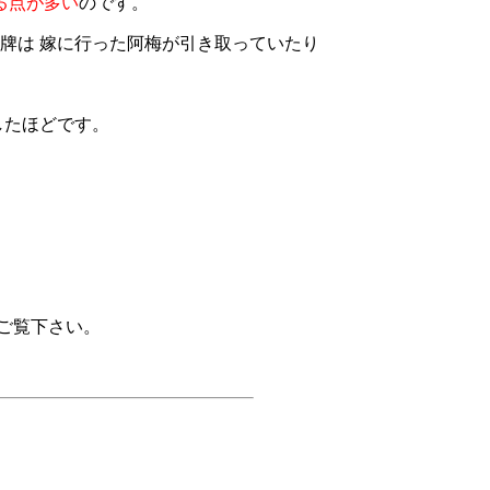
る点が多い
のです。
牌は 嫁に行った阿梅が引き取っていたり
。
したほどです。
、
ご覧下さい。