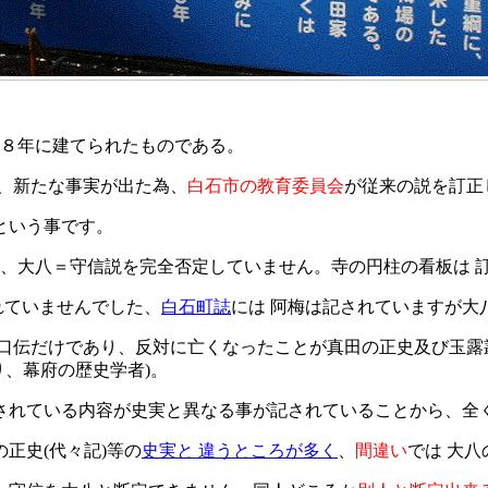
２８年に建てられたものである。
、新たな事実が出た為、
白石市の教育委員会
が従来の説を訂正
という事です。
て、大八＝守信説を完全否定していません。寺の円柱の看板は 
れていませんでした、
白石町誌
には 阿梅は記されていますが大
、口伝だけであり、反対に亡くなったことが真田の正史及び玉露
り、幕府の歴史学者)。
されている内容が史実と異なる事が記されていることから、全
正史(代々記)等の
史実と 違うところが多く
、
間違い
では 大