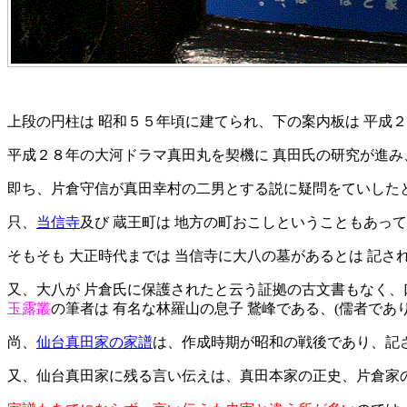
上段の円柱は 昭和５５年頃に建てられ、下の案内板は 平成
平成２８年の大河ドラマ真田丸を契機に 真田氏の研究が進み
即ち、片倉守信が真田幸村の二男とする説に疑問をていした
只、
当信寺
及び 蔵王町は 地方の町おこしということもあっ
そもそも 大正時代までは 当信寺に大八の墓があるとは 記さ
又、大八が 片倉氏に保護されたと云う証拠の古文書もなく
玉露叢
の筆者は 有名な林羅山の息子 鵞峰である、(儒者であ
尚、
仙台真田家の家譜
は、作成時期が昭和の戦後であり、記
又、仙台真田家に残る言い伝えは、真田本家の正史、片倉家の