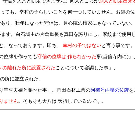
、守信を大八と断定できません。同人どころか
別人と断定出来
なっても、幸村の子らしいことを何一つしていません。お袋の位
であり、壮年になった守信は、月心院の檀家にもなっていない
しています。白石城主の片倉重長も真田を誇りにし、家紋まで使用
信と、なっております。即ち、
幸村の子ではない
と言う事です。
の位牌を作っても
守信の位牌は 作らなかった
事(当信寺内に)」
々の離れた所に設置された
ことについて容認した事」、
在の所に並立された。
作り幸村夫婦と並べた事」。岡田石材工業の
阿梅と両親の位牌
を
りません
。そもそも大八は 夭折しているのです。