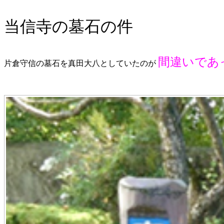
当信寺の墓石の件
間違いであ
片倉守信の墓石を真田大八としていたのが