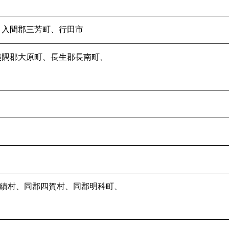
、入間郡三芳町、行田市
夷隅郡大原町、長生郡長南町、
績村、同郡四賀村、同郡明科町、