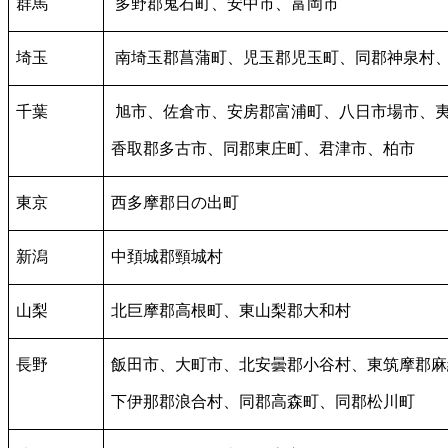
群馬
多野郡鬼石町、安中市、富岡市
埼玉
南埼玉郡菖蒲町、児玉郡児玉町、同郡神泉村
千葉
旭市、佐倉市、安房郡富浦町、八日市場市、
香取郡多古市、同郡東庄町、君津市、柏市
東京
西多摩郡日の出町
新潟
中頚城郡頸城村
山梨
北巨摩郡高根町、東山梨郡大和村
長野
飯田市、大町市、北安曇郡小谷村、東筑摩郡麻
下伊那郡浪合村、同郡高森町、同郡松川町