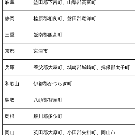
岐阜
益田郡下呂町、山県郡高富町
静岡
榛原郡相良町、磐田郡竜洋町
三重
飯南郡飯高町
京都
宮津市
兵庫
養父郡大屋町、城崎郡城崎町、揖保郡太子町
和歌山
伊都郡かつらぎ町
鳥取
八頭郡智頭町
島根
簸川郡多伎町
岡山
英田郡大原町、小田郡矢掛町、岡山市