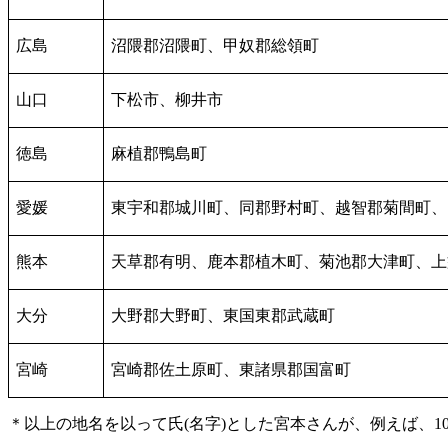
広島
沼隈郡沼隈町、甲奴郡総領町
山口
下松市、柳井市
徳島
麻植郡鴨島町
愛媛
東宇和郡城川町、同郡野村町、越智郡菊間町、
熊本
天草郡有明、鹿本郡植木町、菊池郡大津町、上
大分
大野郡大野町、東国東郡武蔵町
宮崎
宮崎郡佐土原町、東諸県郡国富町
＊以上の地名を以って氏(名字)とした宮本さんが、例えば、