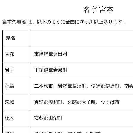
名字 宮本
宮本の地名 は、以下のように全国に70ヶ所以上あります。
県名
青森
東津軽郡蓬田村
岩手
下閉伊郡岩泉町
福島
二本松市、岩瀬郡長沼町、伊達郡伊達町、南
茨城
真壁郡協和町、久慈郡大子町、つくば市
栃木
安蘇郡田沼町