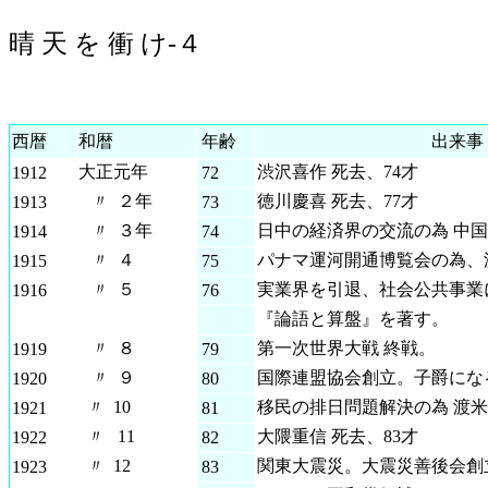
晴 天 を 衝 け-４
西暦
和暦
年齢
出来事
大正元年
渋沢喜作 死去、74才
1912
72
〃 ２年
徳川慶喜 死去、77才
1913
73
〃 ３年
日中の経済界の交流の為 中
1914
74
〃 ４
パナマ運河開通博覧会の為、
1915
75
〃 ５
実業界を引退、社会公共事業
1916
76
『論語と算盤』を著す。
〃 ８
第一次世界大戦 終戦。
1919
79
〃 ９
国際連盟協会創立。子爵にな
1920
80
〃 10
移民の排日問題解決の為 渡
1921
81
〃 11
大隈重信 死去、83才
1922
82
〃 12
関東大震災。大震災善後会創
1923
83