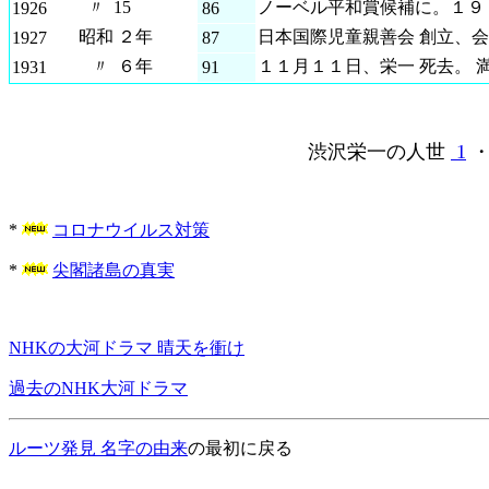
〃 15
ノーベル平和賞候補に。１９
1926
86
昭和 ２年
日本国際児童親善会 創立、
1927
87
〃 ６年
１１月１１日、栄一 死去。 
1931
91
渋沢栄一の人世
1
*
コロナウイルス対策
*
尖閣諸島の真実
NHKの大河ドラマ 晴天を衝け
過去の
NHK大河ドラマ
ルーツ発見 名字の由来
の最初に戻る