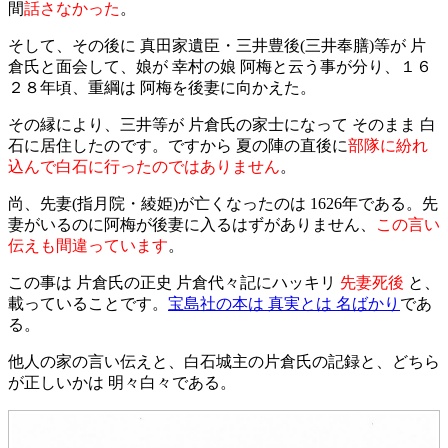
間
話さなかった
。
そして、その後に 真田家遺臣・三井豊後(三井奉膳)等が 片
倉氏と面会して、娘が 幸村の娘 阿梅と云う事が分り、１６
２８年頃、重綱は 阿梅を後妻に向かえた。
その縁により、三井等が 片倉氏の家士になって そのまま 白
石に居住したのです。ですから 夏の陣の直後に
部隊に紛れ
込んで白石に行ったのではありません
。
尚、先妻(指月院・綾姫)が亡くなったのは 1626年である。先
妻がいるのに阿梅が後妻に入るはずがありません、
この言い
伝えも間違っています
。
この事は 片倉氏の正史 片倉代々記にハッキリ
先妻死後
と、
載っていることです。
宝島社の本は 真実とは 名ばかり
であ
る。
他人の家の言い伝えと、白石城主の片倉氏の記録と、どちら
が正しいかは 明々白々である。