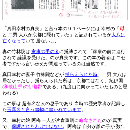
母
「真田幸村の真実」と言う本の９１ページには 幸村の「
と 二男 大八が京都に隠れていた」と記されているが
大八は
亡くなって
いて 居ないし、
妻の竹林院は
家康の手の者
に捕縛されて 「家康の前に連行
されて 詮議を受けた」のが真実です。この本の著者は ニセ
者ですから言い伝えが間違っているのは当然です。
真田幸村の妻子 竹林院などが
捕らえられた時
、二男 大八は
居なかったし、捕らえられた所は、京都ではなく、紀伊国
(
和歌山県)の伊都郡
である。(九度山に向かっていたものと思
われる)
この事は 超有名な人の息子であり 当時の歴史学者が記録し
た
玉露叢と言う書物に書かれています
。
又、幸村の娘 阿梅 一人が片倉重綱に
略奪された
のが 真実
で、
保護されたわけではない
。阿梅は 自分が誰の子か 数年